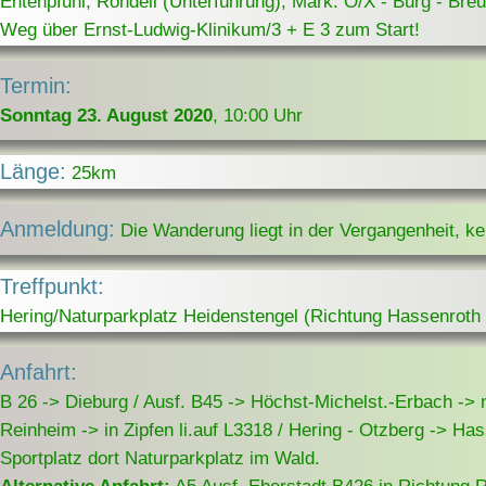
Entenpfuhl, Rondell (Unterführung), Mark. O/X - Burg - Breu
Weg über Ernst-Ludwig-Klinikum/3 + E 3 zum Start!
Termin:
Sonntag 23. August 2020
, 10:00 Uhr
Länge:
25km
Anmeldung:
Die Wanderung liegt in der Vergangenheit, k
Treffpunkt:
Hering/Naturparkplatz Heidenstengel (Richtung Hassenroth
Anfahrt:
B 26 -> Dieburg / Ausf. B45 -> Höchst-Michelst.-Erbach ->
Reinheim -> in Zipfen li.auf L3318 / Hering - Otzberg -> Ha
Sportplatz dort Naturparkplatz im Wald.
Alternative Anfahrt:
A5 Ausf. Eberstadt B426 in Richtung 