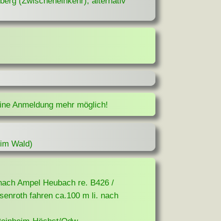
berg (Zwischeneinkehr), alternativ
eine Anmeldung mehr möglich!
 im Wald)
 nach Ampel Heubach re. B426 /
ssenroth fahren ca.100 m li. nach
Reinheim-Höchst/Odw.