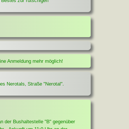
 Bestes zur rutschigen
eine Anmeldung mehr möglich!
 Nerotals, Straße "Nerotal".
an der Bushaltestelle "B" gegenüber
r - Ankunft um 11:0 Uhr an der