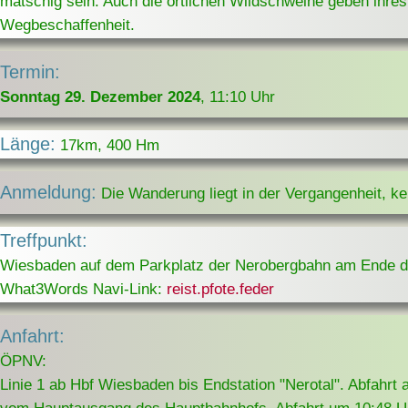
matschig sein. Auch die örtlichen Wildschweine geben ihres
Wegbeschaffenheit.
Termin:
Sonntag 29. Dezember 2024
, 11:10 Uhr
Länge:
17km, 400 Hm
Anmeldung:
Die Wanderung liegt in der Vergangenheit, k
Treffpunkt:
Wiesbaden auf dem Parkplatz der Nerobergbahn am Ende des
What3Words Navi-Link:
reist.pfote.feder
Anfahrt:
ÖPNV:
Linie 1 ab Hbf Wiesbaden bis Endstation "Nerotal". Abfahrt 
vom Hauptausgang des Hauptbahnhofs, Abfahrt um 10:48 Uh