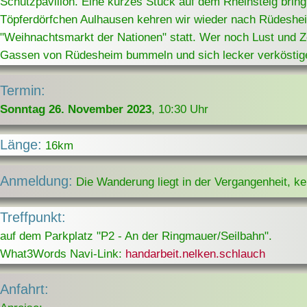
Schutzpavillon. Eine kurzes Stück auf dem Rheinsteig brin
Töpferdörfchen Aulhausen kehren wir wieder nach Rüdeshei
"Weihnachtsmarkt der Nationen" statt. Wer noch Lust und Ze
Gassen von Rüdesheim bummeln und sich lecker verköstig
Termin:
Sonntag 26. November 2023
, 10:30 Uhr
Länge:
16km
Anmeldung:
Die Wanderung liegt in der Vergangenheit, k
Treffpunkt:
auf dem Parkplatz "P2 - An der Ringmauer/Seilbahn".
What3Words Navi-Link:
handarbeit.nelken.schlauch
Anfahrt: