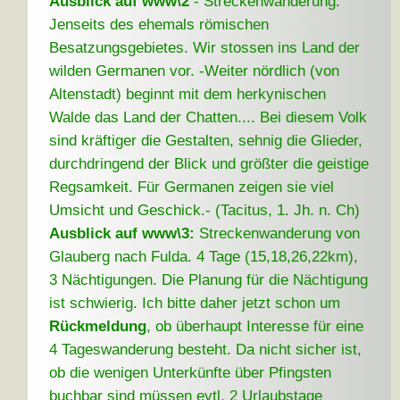
Ausblick auf www\2
- Streckenwanderung:
Jenseits des ehemals römischen
Besatzungsgebietes. Wir stossen ins Land der
wilden Germanen vor. -Weiter nördlich (von
Altenstadt) beginnt mit dem herkynischen
Walde das Land der Chatten.... Bei diesem Volk
sind kräftiger die Gestalten, sehnig die Glieder,
durchdringend der Blick und größter die geistige
Regsamkeit. Für Germanen zeigen sie viel
Umsicht und Geschick.- (Tacitus, 1. Jh. n. Ch)
Ausblick auf www\3:
Streckenwanderung von
Glauberg nach Fulda. 4 Tage (15,18,26,22km),
3 Nächtigungen. Die Planung für die Nächtigung
ist schwierig. Ich bitte daher jetzt schon um
Rückmeldung
, ob überhaupt Interesse für eine
4 Tageswanderung besteht. Da nicht sicher ist,
ob die wenigen Unterkünfte über Pfingsten
buchbar sind müssen evtl. 2 Urlaubstage