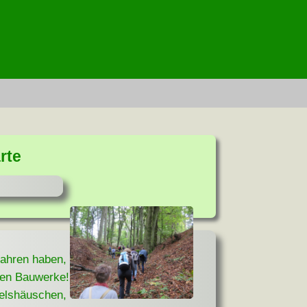
rte
ahren haben,
chen Bauwerke!
delshäuschen,