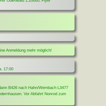
erer Odenwald 1:20000, Flyer
eine Anmeldung mehr möglich!
a. 17:00
t, dann B426 nach Hahn/Wembach L3477
edernhausen. Vor Abfahrt Nonrod zum