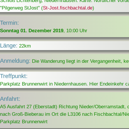
Schloß Lichtenberg, Niedernhausen. Karte: Nördlicher vord
"Pilgerweg StJost" (
St-Jost.fischbachtal.de
)
Termin:
Sonntag 01. Dezember 2019
, 10:00 Uhr
Länge:
22km
Anmeldung:
Die Wanderung liegt in der Vergangenheit, k
Treffpunkt:
Parkplatz Brunnenwirt in Niedernhausen. Hier Endeinkehr c
Anfahrt:
A5 Ausfahrt 27 (Eberstadt) Richtung Nieder/Oberramstad
nach Groß-Bieberau im Ort die L3106 nach Fischbachtal/Ni
Parkplatz Brunnenwirt