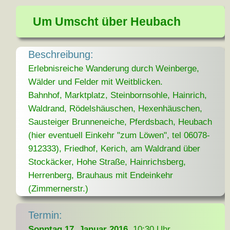
Um Umscht über Heubach
Beschreibung:
Erlebnisreiche Wanderung durch Weinberge,
Wälder und Felder mit Weitblicken.
Bahnhof, Marktplatz, Steinbornsohle, Hainrich,
Waldrand, Rödelshäuschen, Hexenhäuschen,
Sausteiger Brunneneiche, Pferdsbach, Heubach
(hier eventuell Einkehr "zum Löwen", tel 06078-
912333), Friedhof, Kerich, am Waldrand über
Stockäcker, Hohe Straße, Hainrichsberg,
Herrenberg, Brauhaus mit Endeinkehr
(Zimmernerstr.)
Termin:
Sonntag 17. Januar 2016
, 10:30 Uhr